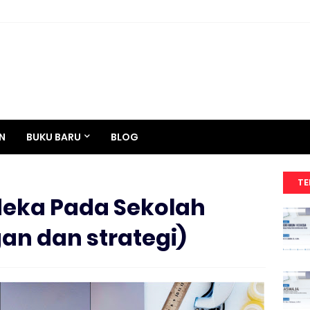
N
BUKU BARU
BLOG
TE
eka Pada Sekolah
gan dan strategi)